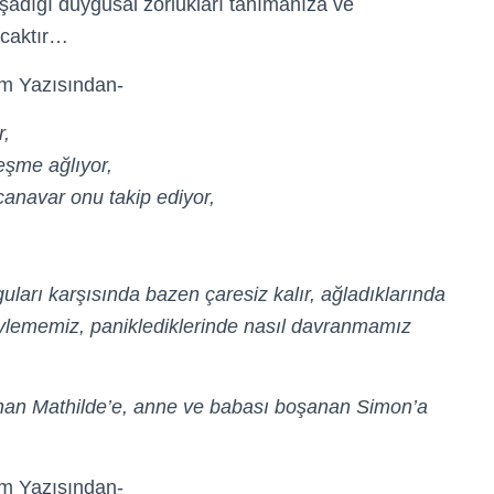
şadığı duygusal zorlukları tanımanıza ve
caktır…
ım Yazısından-
r,
çeşme ağlıyor,
canavar onu takip ediyor,
ları karşısında bazen çaresiz kalır, ağladıklarında
ylememiz, paniklediklerinde nasıl davranmamız
nan Mathilde’e, anne ve babası boşanan Simon’a
ım Yazısından-