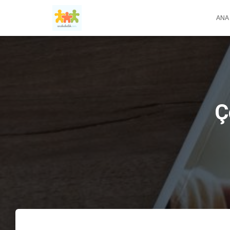
ANA
Ç