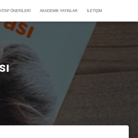
KITAP ÖNERILERI
AKADEMIK YAYINLAR
İLETIŞIM
sı