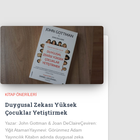
KITAP ÖNERILERI
Duygusal Zekası Yüksek
Çocuklar Yetiştirmek
Yazar: John Gottman & Joan DeClaireÇeviren:
Yiğit AtamanYayınevi: Görünmez Adam
Yayıncılık Kitabın adında duygusal zeka