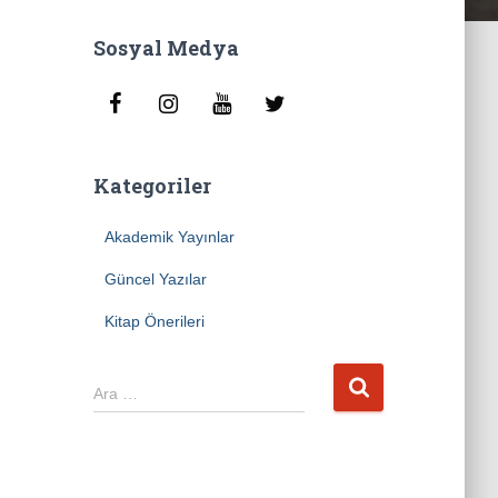
Sosyal Medya
Kategoriler
Akademik Yayınlar
Güncel Yazılar
Kitap Önerileri
A
Ara …
r
a
m
a