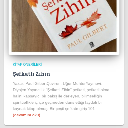
KITAP ÖNERILERI
Şefkatli Zihin
Yazar: Paul GilbertÇeviren: Uğur MehterYayınevi:
Diyojen Yayıncılık “Şefkatli Zihin” şefkati, şefkatli olma
halini kapsayıcı bir bakış ile derleyen, bilimselliğin
spiritüellikle iç içe geçmeden dans ettiği faydalı bir
kaynak kitap olmuş. Bir çeşit şefkate giriş 101…
(devamını oku)