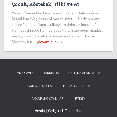
Çocuk, Köstebek, Tilki ve At
Yazar: Charlie MackesyÇeviren: Tankut BalerYayınevi:
Mundi KitapYaş grubu: 4 yaş ve üzeri…“Herkes biraz
korkar.” dedi at “ama birlikteyken daha az korkarız”……
Hem yetişkinlere hem de çocuklara hitap eden kitaplara
bayılıyorum…Gerek kitabın yazarı da olan Charlie
Mackesy’nin…
(devamını oku)
ANA SAYFA
HAKKIMDA
ÇALIŞMA ALANLARIM
GÜNCEL YAZILAR
KITAP ÖNERILERI
AKADEMIK YAYINLAR
İLETIŞIM
Hestia | Geliştirici:
ThemeIsle