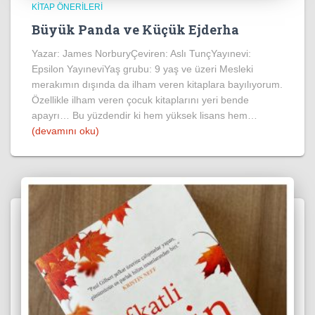
KITAP ÖNERILERI
Büyük Panda ve Küçük Ejderha
Yazar: James NorburyÇeviren: Aslı TunçYayınevi:
Epsilon YayıneviYaş grubu: 9 yaş ve üzeri Mesleki
merakımın dışında da ilham veren kitaplara bayılıyorum.
Özellikle ilham veren çocuk kitaplarını yeri bende
apayrı… Bu yüzdendir ki hem yüksek lisans hem…
(devamını oku)