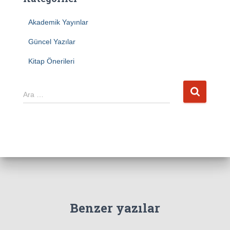
Akademik Yayınlar
Güncel Yazılar
Kitap Önerileri
A
Ara …
r
a
m
a
:
Benzer yazılar