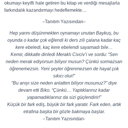
okumayı keyifli hale getiren bu kitap ve verdiği mesajlarla
farkındalık kazandırmayı hedeflemekte…
–Tanıtım Yazısından–
Hep yarını düşünmekten oynamayı unutan Baykuş, bu
oyunda o kadar çok eğlendi ki ders zili çalana kadar kaç
kere ebeledi, kaç kere ebelendi sayamadı bile…
Kemir, dikkatle dinledi Meraklı Civciv’i ve sordu: “Sen
neden merak ediyorsun biliyor musun? Çünkü sormazsan
öğrenemezsin. Yeni şeyler öğrenmezsen de hayat çok
sıkıcı olur!”
“Bu anıyı size neden anlattım biliyor musunuz?” diye
devam etti Biko. “Çünkü… Yaptıklarınız kadar
yapamadıklarınız da sizi güçlendirir!”
Küçük bir fark ediş, büyük bir fark yaratır. Fark eden, artık
etrafına başka bir gözle bakmaya başlar.
–Tanıtım Yazısından-