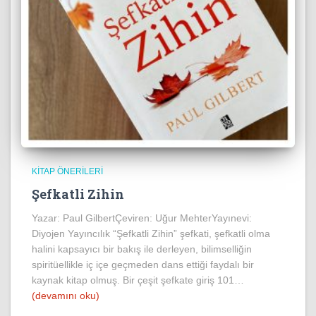
KITAP ÖNERILERI
Şefkatli Zihin
Yazar: Paul GilbertÇeviren: Uğur MehterYayınevi:
Diyojen Yayıncılık “Şefkatli Zihin” şefkati, şefkatli olma
halini kapsayıcı bir bakış ile derleyen, bilimselliğin
spiritüellikle iç içe geçmeden dans ettiği faydalı bir
kaynak kitap olmuş. Bir çeşit şefkate giriş 101…
(devamını oku)