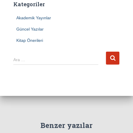
Kategoriler
Akademik Yayınlar
Güncel Yazılar
Kitap Önerileri
A
Ara …
r
a
m
a
:
Benzer yazılar