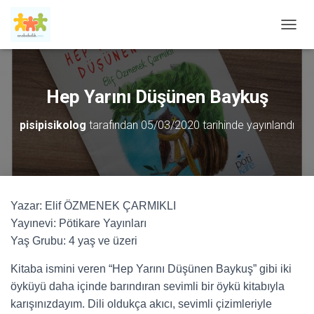
M
E
N
Ü
Y
Hep Yarını Düşünen Baykuş
Ü
A
pisipisikolog
tarafından
05/03/2020
tarihinde yayınlandı
Ç
/
K
A
P
A
Yazar: Elif ÖZMENEK ÇARMIKLI
Yayınevi: Pötikare Yayınları
Yaş Grubu: 4 yaş ve üzeri
Kitaba ismini veren “Hep Yarını Düşünen Baykuş” gibi iki
öyküyü daha içinde barındıran sevimli bir öykü kitabıyla
karışınızdayım. Dili oldukça akıcı, sevimli çizimleriyle