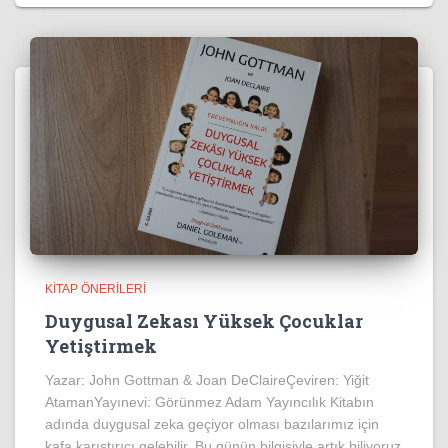
KITAP ÖNERILERI
Duygusal Zekası Yüksek Çocuklar
Yetiştirmek
Yazar: John Gottman & Joan DeClaireÇeviren: Yiğit
AtamanYayınevi: Görünmez Adam Yayıncılık Kitabın
adında duygusal zeka geçiyor olması bazılarımız için
kafa karıştırıcı gelebilir. Bu günün bilgisiyle artık biliyoruz