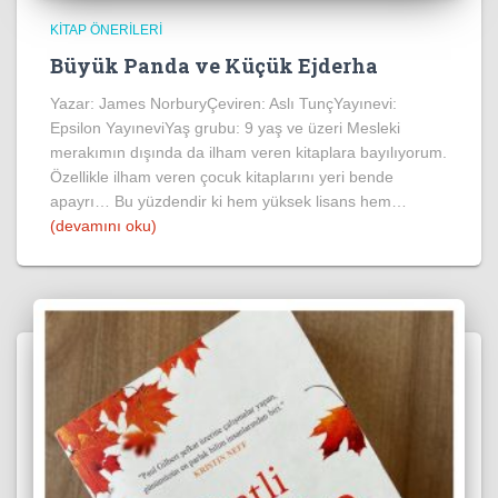
KITAP ÖNERILERI
Büyük Panda ve Küçük Ejderha
Yazar: James NorburyÇeviren: Aslı TunçYayınevi:
Epsilon YayıneviYaş grubu: 9 yaş ve üzeri Mesleki
merakımın dışında da ilham veren kitaplara bayılıyorum.
Özellikle ilham veren çocuk kitaplarını yeri bende
apayrı… Bu yüzdendir ki hem yüksek lisans hem…
(devamını oku)