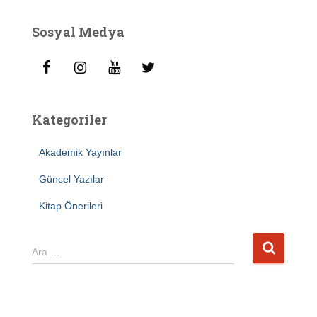
Sosyal Medya
Kategoriler
Akademik Yayınlar
Güncel Yazılar
Kitap Önerileri
A
Ara …
r
a
m
a