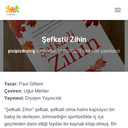
M
E
N
Ü
Y
Şefkatli Zihin
Ü
A
pisipisikolog
tarafından
16/10/2022
tarihinde yayınlandı
Ç
/
K
A
P
A
Yazar:
Paul Gilbert
Çeviren:
Uğur Mehter
Yayınevi:
Diyojen Yayıncılık
“Şefkatli Zihin” şefkati, şefkatli olma halini kapsayıcı bir
bakış ile derleyen, bilimselliğin spiritüellikle iç içe
geçmeden dans ettiği faydalı bir kaynak kitap olmuş. Bir