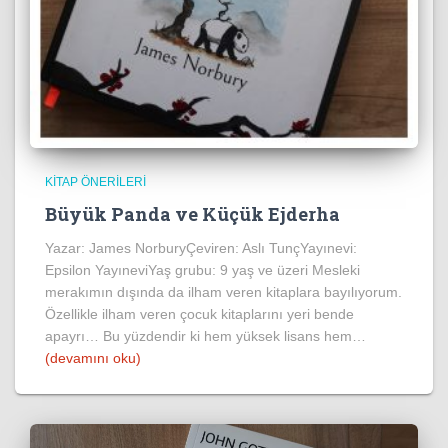
KITAP ÖNERILERI
Büyük Panda ve Küçük Ejderha
Yazar: James NorburyÇeviren: Aslı TunçYayınevi:
Epsilon YayıneviYaş grubu: 9 yaş ve üzeri Mesleki
merakımın dışında da ilham veren kitaplara bayılıyorum.
Özellikle ilham veren çocuk kitaplarını yeri bende
apayrı… Bu yüzdendir ki hem yüksek lisans hem…
(devamını oku)