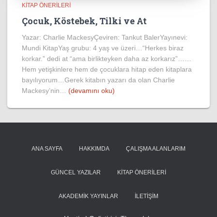
KITAP ÖNERILERI
Çocuk, Köstebek, Tilki ve At
Yazar: Charlie MackesyÇeviren: Tankut BalerYayınevi:
Mundi KitapYaş grubu: 4 yaş ve üzeri…“Herkes biraz
korkar.” dedi at “ama birlikteyken daha az korkarız”……
Hem yetişkinlere hem de çocuklara hitap eden kitaplara
bayılıyorum…Gerek kitabın yazarı da olan Charlie
Mackesy’nin…
(devamını oku)
ANA SAYFA
HAKKIMDA
ÇALIŞMA ALANLARIM
GÜNCEL YAZILAR
KITAP ÖNERILERI
AKADEMIK YAYINLAR
İLETIŞIM