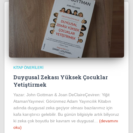
KITAP ÖNERILERI
Duygusal Zekası Yüksek Çocuklar
Yetiştirmek
Yazar: John Gottman & Joan DeClaireÇeviren: Yiğit
AtamanYayınevi: Görünmez Adam Yayıncılık Kitabın
adında duygusal zeka geçiyor olması bazılarımız için
kafa karıştırıcı gelebilir. Bu günün bilgisiyle artık biliyoruz
ki zeka çok boyutlu bir kavram ve duygusal…
(devamını
oku)