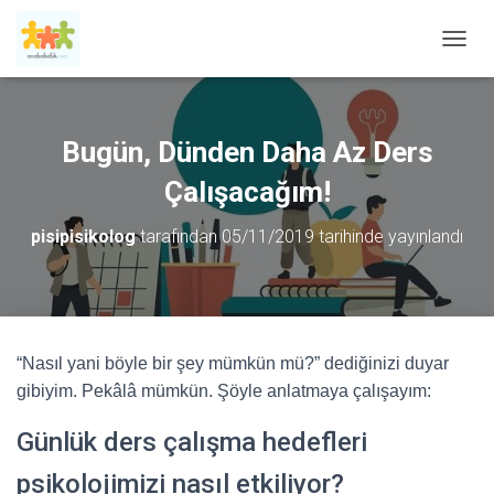
M
E
N
Ü
Y
Bugün, Dünden Daha Az Ders
Ü
A
Çalışacağım!
Ç
/
pisipisikolog
tarafından
05/11/2019
tarihinde yayınlandı
K
A
P
A
“Nasıl yani böyle bir şey mümkün mü?” dediğinizi duyar
gibiyim. Pekâlâ mümkün. Şöyle anlatmaya çalışayım:
Günlük ders çalışma hedefleri
psikolojimizi nasıl etkiliyor?