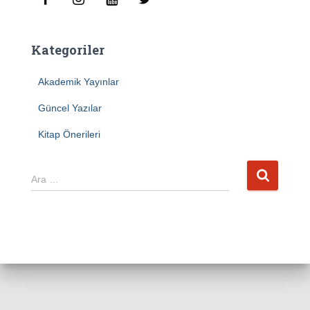
Kategoriler
Akademik Yayınlar
Güncel Yazılar
Kitap Önerileri
A
Ara …
r
a
m
a
: