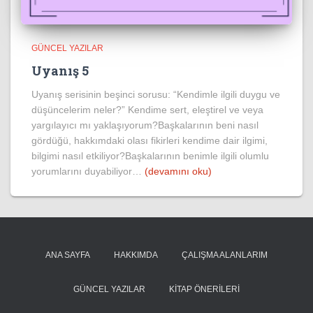
GÜNCEL YAZILAR
Uyanış 5
Uyanış serisinin beşinci sorusu: “Kendimle ilgili duygu ve
düşüncelerim neler?” Kendime sert, eleştirel ve veya
yargılayıcı mı yaklaşıyorum?Başkalarının beni nasıl
gördüğü, hakkımdaki olası fikirleri kendime dair ilgimi,
bilgimi nasıl etkiliyor?Başkalarının benimle ilgili olumlu
yorumlarını duyabiliyor…
(devamını oku)
ANA SAYFA
HAKKIMDA
ÇALIŞMA ALANLARIM
GÜNCEL YAZILAR
KITAP ÖNERILERI